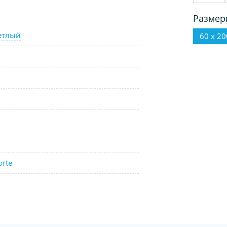
Размер
етлый
60 х 20
orte