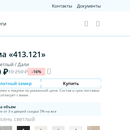
Контакты
Документы
уги
а «413.121»
ветлый / Дали
0 ₽
10 250 ₽
-16%
платный замер
Купить
упен к покупке по указанной цене. Состав и срок поставки
огласует с вами.
на объём
е от 3-х дверей скидка 5% на все
Ясень светлый