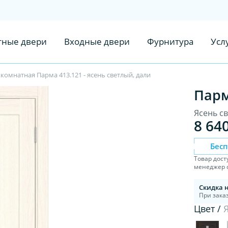
ные двери
Входные двери
Фурнитура
Усл
омнатная Парма 413.121 - ясень светлый, дали
Парм
Ясень с
8 64
Бес
Товар дост
менеджер с
Скидка 
При заказ
Цвет /