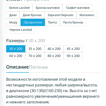
Белое Lacobel
Бронза матовое
Графит матовое
Дали
Дали бронза
Зеркало/Зеркало
Мателюкс
Мору
Прозрачное
Пунта
Пунта бронза
Черное Lacobel
Размеры /
30 х 200
30 х 200
35 х 200
40 х 200
45 х 200
60 х 200
70 х 200
80 х 200
90 х 200
Описание
Погонаж
Возможности изготовления этой модели в
нестандартных размерах: любая ширина/высота,
в диапазоне (30-130)/(160-230) см. Высота за счет
равномерного увеличения/уменьшения верхнего
и нижнего заполнения.