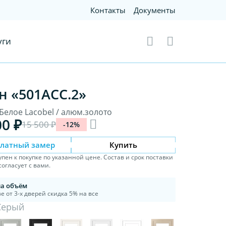
Контакты
Документы
уги
н «501АСС.2»
Белое Lacobel / алюм.золото
00 ₽
15 500 ₽
-12%
платный замер
Купить
упен к покупке по указанной цене. Состав и срок поставки
огласует с вами.
на объём
е от 3-х дверей скидка 5% на все
Серый