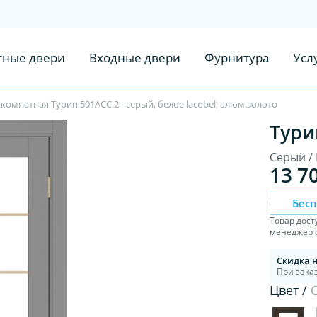
ные двери
Входные двери
Фурнитура
Усл
омнатная Турин 501АСС.2 - серый, белое lacobel, алюм.золото
Тури
Серый / 
13 7
Бес
Товар дост
менеджер с
Скидка 
При заказ
Цвет /