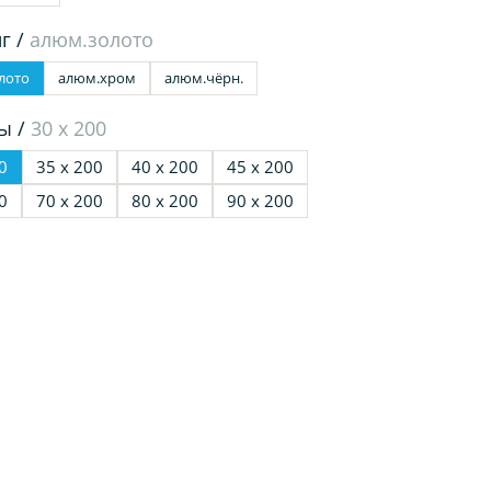
г /
алюм.золото
лото
алюм.хром
алюм.чёрн.
ы /
30 х 200
0
35 х 200
40 х 200
45 х 200
0
70 х 200
80 х 200
90 х 200