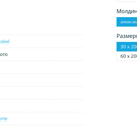
Молдин
алюм.зо
Размер
obel
30 х 20
ото
60 х 20
orte