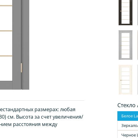
Стекло 
нестандартных размерах: любая
Белое La
30) см. Высота за счет увеличения/
нием расстояния между
Зеркало
Черное 