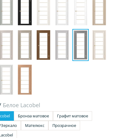
/
Белое Lacobel
cobel
Бронза матовое
Графит матовое
/Зеркало
Мателюкс
Прозрачное
Lacobel