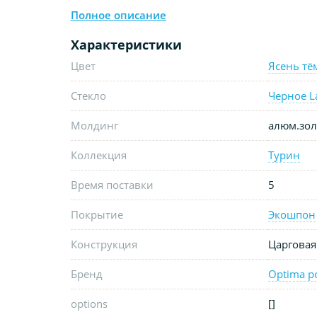
Полное описание
Характеристики
Цвет
Ясень т
Стекло
Черное L
Молдинг
алюм.зол
Коллекция
Турин
Время поставки
5
Покрытие
Экошпон
Конструкция
Царговая
Бренд
Optima p
options
[]