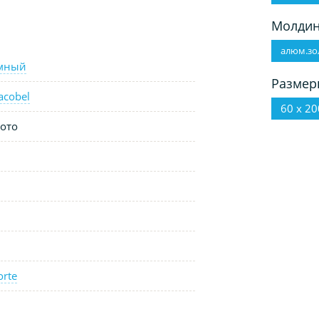
Молдин
алюм.зо
ёмный
Размер
acobel
60 х 20
ото
orte