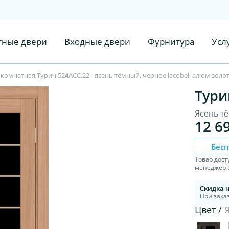
ные двери
Входные двери
Фурнитура
Усл
омнатная Турин 524АСС.22 - ясень тёмный, черное lacobel, алюм.золо
Тури
Ясень т
12 6
Бес
Товар дост
менеджер с
Скидка 
При заказ
Цвет /