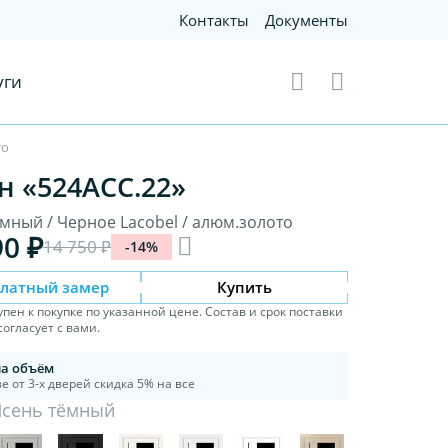
Контакты
Документы
уги
то
н «524АСС.22»
ёмный / Черное Lacobel / алюм.золото
90 ₽
14 750 ₽
-14%
платный замер
Купить
упен к покупке по указанной цене. Состав и срок поставки
огласует с вами.
на объём
е от 3-х дверей скидка 5% на все
Ясень тёмный