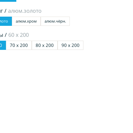
г /
алюм.золото
лото
алюм.хром
алюм.чёрн.
ы /
60 х 200
0
70 х 200
80 х 200
90 х 200