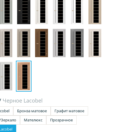
/
Черное Lacobel
cobel
Бронза матовое
Графит матовое
/Зеркало
Мателюкс
Прозрачное
Lacobel