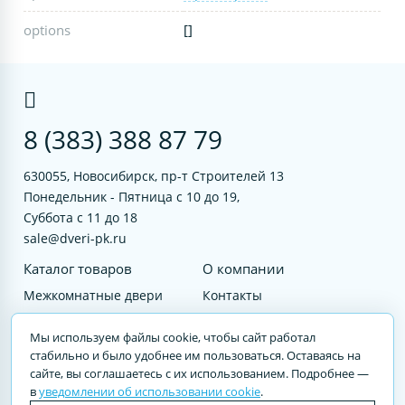
options
[]
8 (383) 388 87 79
630055, Новосибирск, пр-т Строителей 13
Понедельник - Пятница с 10 до 19,
Суббота с 11 до 18
sale@dveri-pk.ru
Каталог товаров
О компании
Межкомнатные двери
Контакты
Фурнитура
Документы
Мы используем файлы cookie, чтобы сайт работал
Входные двери
стабильно и было удобнее им пользоваться. Оставаясь на
сайте, вы соглашаетесь с их использованием. Подробнее —
Услуги
в
уведомлении об использовании cookie
.
© 2023 DVERI-PK.RU Авторские права защищены. Полное или частичное