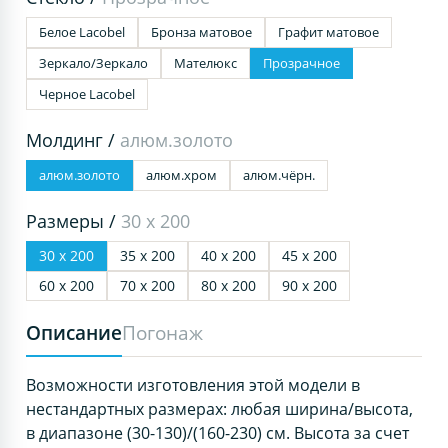
Белое Lacobel
Бронза матовое
Графит матовое
Зеркало/Зеркало
Мателюкс
Прозрачное
Черное Lacobel
Молдинг /
алюм.золото
алюм.золото
алюм.хром
алюм.чёрн.
Размеры /
30 х 200
30 х 200
35 х 200
40 х 200
45 х 200
60 х 200
70 х 200
80 х 200
90 х 200
Описание
Погонаж
Возможности изготовления этой модели в
нестандартных размерах: любая ширина/высота,
в диапазоне (30-130)/(160-230) см. Высота за счет