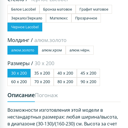
Белое Lacobel
Бронза матовое
Графит матовое
Зеркало/Зеркало
Мателюкс
Прозрачное
Черное Lacobel
Молдинг /
алюм.золото
алюм.золото
алюм.хром
алюм.чёрн.
Размеры /
30 х 200
30 х 200
35 х 200
40 х 200
45 х 200
60 х 200
70 х 200
80 х 200
90 х 200
Описание
Погонаж
Возможности изготовления этой модели в
нестандартных размерах: любая ширина/высота,
в диапазоне (30-130)/(160-230) см. Высота за счет