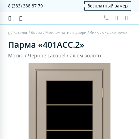
8 (383) 388 87 79
бесплатный замер
Каталог
Двери
Межкомнатные двери
/
/
/
/
Дверь межкомнатная Парма 401АСС.2 - мокко, черное lacobel, алюм.золото
Парма «401АСС.2»
Мокко / Черное Lacobel / алюм.золото