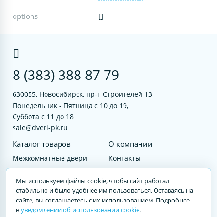
options
[]
8 (383) 388 87 79
630055, Новосибирск, пр-т Строителей 13
Понедельник - Пятница с 10 до 19,
Суббота с 11 до 18
sale@dveri-pk.ru
Каталог товаров
О компании
Межкомнатные двери
Контакты
Фурнитура
Документы
Мы используем файлы cookie, чтобы сайт работал
Входные двери
стабильно и было удобнее им пользоваться. Оставаясь на
сайте, вы соглашаетесь с их использованием. Подробнее —
Услуги
в
уведомлении об использовании cookie
.
© 2023 DVERI-PK.RU Авторские права защищены. Полное или частичное