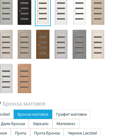
/
Бронза матовое
cobel
Бронза матовое
Графит матовое
Дали бронза
Зеркало
Мателюкс
чное
Пунта
Пунта бронза
Черное Lacobel