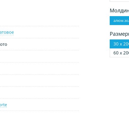
Молдин
алюм.зо
атовое
Размер
30 х 20
ото
60 х 20
orte