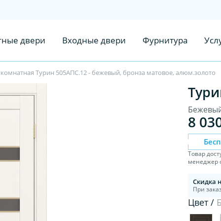
ные двери
Входные двери
Фурнитура
Усл
комнатная Турин 505AПC.12 - бежевый, бронза матовое, алюм.золото
Тури
Бежевый
8 03
Бес
Товар дост
менеджер с
Скидка 
При заказ
Цвет /