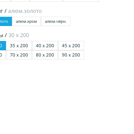
г /
алюм.золото
лото
алюм.хром
алюм.чёрн.
ы /
30 х 200
0
35 х 200
40 х 200
45 х 200
0
70 х 200
80 х 200
90 х 200