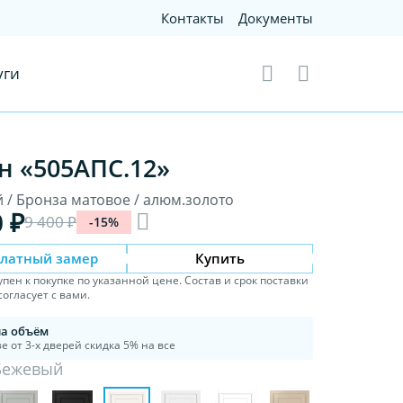
Контакты
Документы
уги
н «505AПC.12»
 / Бронза матовое / алюм.золото
0 ₽
9 400 ₽
-15%
платный замер
Купить
упен к покупке по указанной цене. Состав и срок поставки
огласует с вами.
на объём
е от 3-х дверей скидка 5% на все
Бежевый