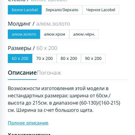
Белое Lacobel
Зеркало/Зеркало
Черное Lacobel
Молдинг /
алюм.золото
алюм.золото
алюм.хром
алюм.чёрн.
Размеры /
60 х 200
60 х 200
70 х 200
80 х 200
90 х 200
Описание
Погонаж
Возможности изготовления этой модели в
нестандартных размерах: ширина от 60см./
высота до 215см. в диапазоне (60-130)/(160-215)
см. Ширина за счет большого щита.
Полное описание
Характеристики