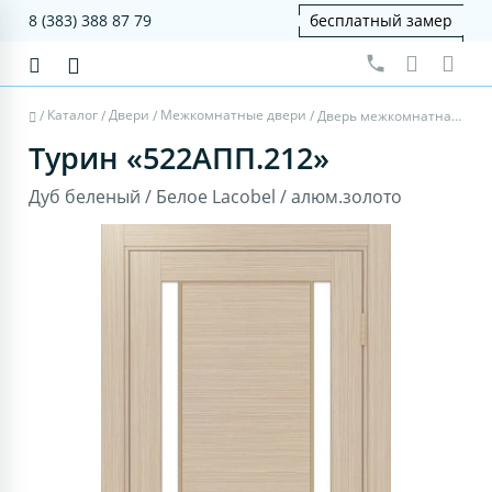
8 (383) 388 87 79
бесплатный замер
Каталог
Двери
Межкомнатные двери
/
/
/
/
Дверь межкомнатная Турин 522AПП.212 - дуб беленый, белое lacobel, алюм.золото
Турин «522AПП.212»
Дуб беленый / Белое Lacobel / алюм.золото