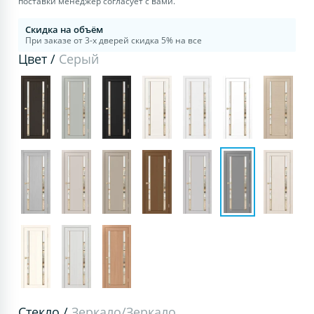
поставки менеджер согласует с вами.
Скидка на объём
При заказе от 3-х дверей скидка 5% на все
Цвет /
Серый
Стекло /
Зеркало/Зеркало