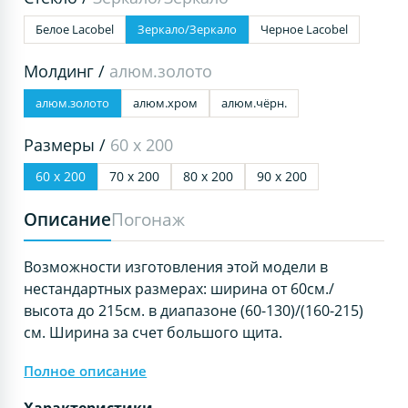
Белое Lacobel
Зеркало/Зеркало
Черное Lacobel
Молдинг /
алюм.золото
алюм.золото
алюм.хром
алюм.чёрн.
Размеры /
60 х 200
60 х 200
70 х 200
80 х 200
90 х 200
Описание
Погонаж
Возможности изготовления этой модели в
нестандартных размерах: ширина от 60см./
высота до 215см. в диапазоне (60-130)/(160-215)
см. Ширина за счет большого щита.
Полное описание
Характеристики