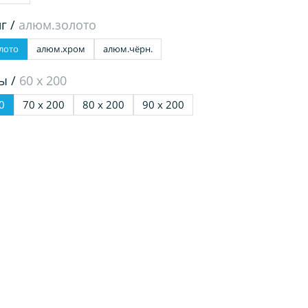
г /
алюм.золото
лото
алюм.хром
алюм.чёрн.
ы /
60 х 200
0
70 х 200
80 х 200
90 х 200