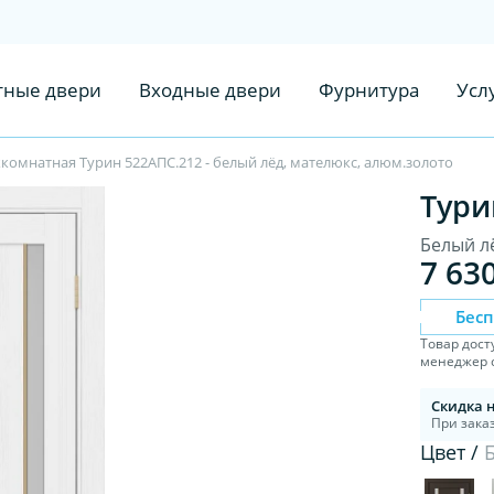
ные двери
Входные двери
Фурнитура
Усл
комнатная Турин 522АПС.212 - белый лёд, мателюкс, алюм.золото
Тури
Белый л
7 63
Бес
Товар дост
менеджер с
Скидка 
При заказ
Цвет /