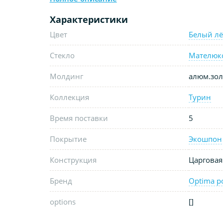
Характеристики
Цвет
Белый лё
Стекло
Мателюк
Молдинг
алюм.зол
Коллекция
Турин
Время поставки
5
Покрытие
Экошпон
Конструкция
Царговая
Бренд
Optima p
options
[]