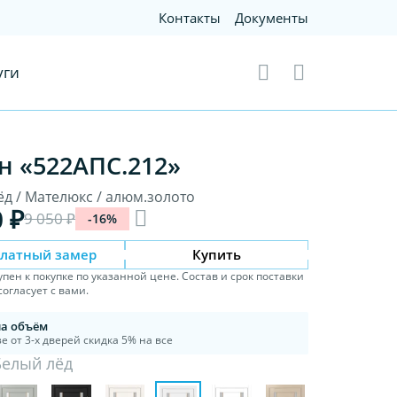
Контакты
Документы
уги
н «522АПС.212»
ёд / Мателюкс / алюм.золото
0 ₽
9 050 ₽
-16%
платный замер
Купить
упен к покупке по указанной цене. Состав и срок поставки
огласует с вами.
на объём
е от 3-х дверей скидка 5% на все
Белый лёд