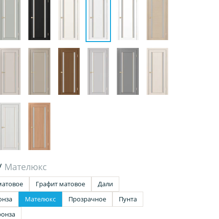
/
Мателюкс
матовое
Графит матовое
Дали
онза
Мателюкс
Прозрачное
Пунта
ронза