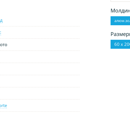
Молдин
д
алюм.зо
с
Размер
60 х 20
ото
orte