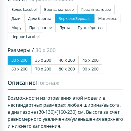
Белое Lacobel
Бронза матовое
Графит матовое
Дали
Дали бронза
Зеркало/Зеркало
Мателюкс
Мору
Прозрачное
Пунта
Пунта бронза
Черное Lacobel
Размеры /
30 х 200
30 х 200
35 х 200
40 х 200
45 х 200
60 х 200
70 х 200
80 х 200
90 х 200
Описание
Погонаж
Возможности изготовления этой модели в
нестандартных размерах: любая ширина/высота,
в диапазоне (30-130)/(160-230) см. Высота за счет
равномерного увеличения/уменьшения верхнего
и нижнего заполнения.