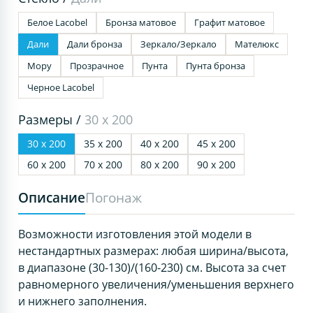
Белое Lacobel
Бронза матовое
Графит матовое
Дали
Дали бронза
Зеркало/Зеркало
Мателюкс
Мору
Прозрачное
Пунта
Пунта бронза
Черное Lacobel
Размеры /
30 х 200
30 х 200
35 х 200
40 х 200
45 х 200
60 х 200
70 х 200
80 х 200
90 х 200
Описание
Погонаж
Возможности изготовления этой модели в
нестандартных размерах: любая ширина/высота,
в диапазоне (30-130)/(160-230) см. Высота за счет
равномерного увеличения/уменьшения верхнего
и нижнего заполнения.