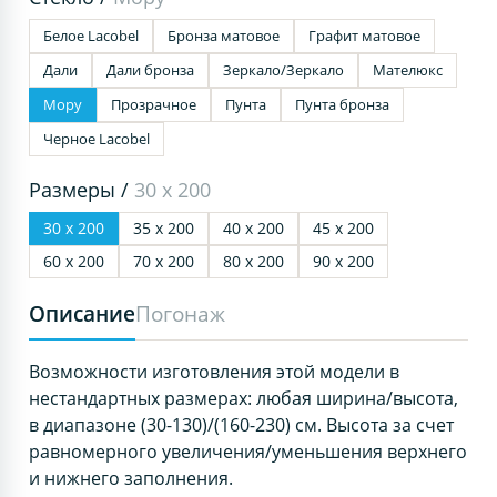
Белое Lacobel
Бронза матовое
Графит матовое
Дали
Дали бронза
Зеркало/Зеркало
Мателюкс
Мору
Прозрачное
Пунта
Пунта бронза
Черное Lacobel
Размеры /
30 х 200
30 х 200
35 х 200
40 х 200
45 х 200
60 х 200
70 х 200
80 х 200
90 х 200
Описание
Погонаж
Возможности изготовления этой модели в
нестандартных размерах: любая ширина/высота,
в диапазоне (30-130)/(160-230) см. Высота за счет
равномерного увеличения/уменьшения верхнего
и нижнего заполнения.