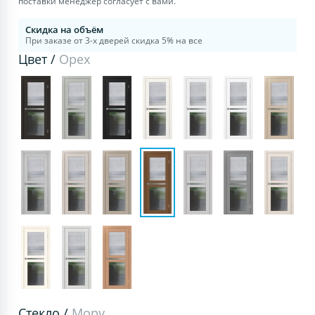
поставки менеджер согласует с вами.
Скидка на объём
При заказе от 3-х дверей скидка 5% на все
Цвет /
Орех
Стекло /
Мору