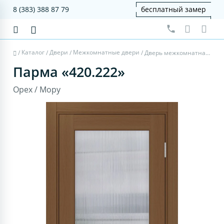
8 (383) 388 87 79
бесплатный замер
Каталог
Двери
Межкомнатные двери
/
/
/
/
Дверь межкомнатная Парма 420.222 - орех, мору
Парма «420.222»
Орех / Мору