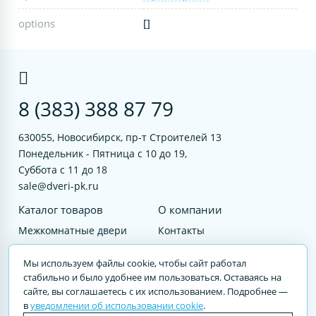
options
[]
8 (383) 388 87 79
630055, Новосибирск, пр-т Строителей 13
Понедельник - Пятница с 10 до 19,
Суббота с 11 до 18
sale@dveri-pk.ru
Каталог товаров
О компании
Межкомнатные двери
Контакты
Фурнитура
Документы
Мы используем файлы cookie, чтобы сайт работал
Входные двери
стабильно и было удобнее им пользоваться. Оставаясь на
сайте, вы соглашаетесь с их использованием. Подробнее —
Услуги
в
уведомлении об использовании cookie
.
© 2023 DVERI-PK.RU Авторские права защищены. Полное или частичное