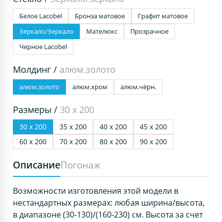
Белое Lacobel
Бронза матовое
Графит матовое
Зеркало/Зеркало
Мателюкс
Прозрачное
Черное Lacobel
Молдинг /
алюм.золото
алюм.золото
алюм.хром
алюм.чёрн.
Размеры /
30 х 200
30 х 200
35 х 200
40 х 200
45 х 200
60 х 200
70 х 200
80 х 200
90 х 200
Описание
Погонаж
Возможности изготовления этой модели в
нестандартных размерах: любая ширина/высота,
в диапазоне (30-130)/(160-230) см. Высота за счет