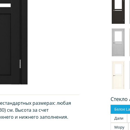
Стекло 
нестандартных размерах: любая
Белое La
0) см. Высота за счет
хнего и нижнего заполнения.
Дали
Мору