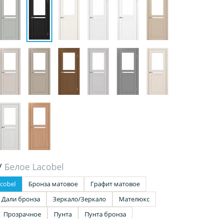
/
Белое Lacobel
cobel
Бронза матовое
Графит матовое
Дали бронза
Зеркало/Зеркало
Мателюкс
Прозрачное
Пунта
Пунта бронза