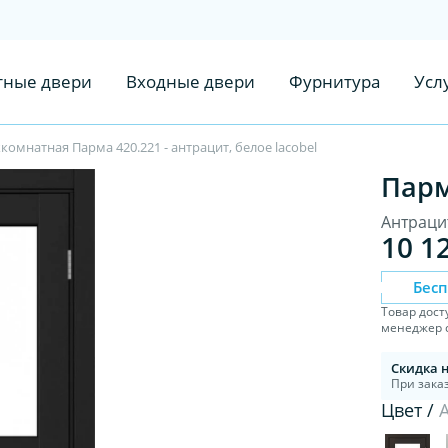
ные двери
Входные двери
Фурнитура
Усл
омнатная Парма 420.221 - антрацит, белое lacobel
Парм
Антрацит
10 1
Бес
Товар дост
менеджер с
Скидка 
При заказ
Цвет /