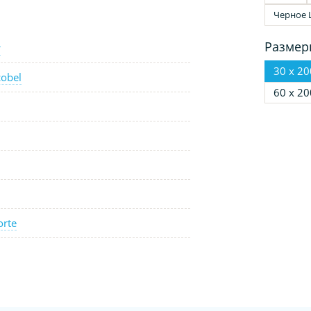
Черное 
Размер
т
30 х 20
obel
60 х 20
orte