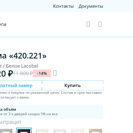
Контакты
Документы
уги
а «420.221»
 / Белое Lacobel
20 ₽
11 800 ₽
-14%
платный замер
Купить
упен к покупке по указанной цене. Состав и срок поставки
огласует с вами.
на объём
е от 3-х дверей скидка 5% на все
Антрацит