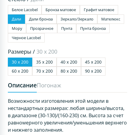
Белое Lacobel
Бронза матовое
Графит матовое
Дали
Дали бронза
Зеркало/Зеркало
Мателюкс
Мору
Прозрачное
Пунта
Пунта бронза
Черное Lacobel
Размеры /
30 х 200
30 х 200
35 х 200
40 х 200
45 х 200
60 х 200
70 х 200
80 х 200
90 х 200
Описание
Погонаж
Возможности изготовления этой модели в
нестандартных размерах: любая ширина/высота,
в диапазоне (30-130)/(160-230) см. Высота за счет
равномерного увеличения/уменьшения верхнего
и нижнего заполнения.