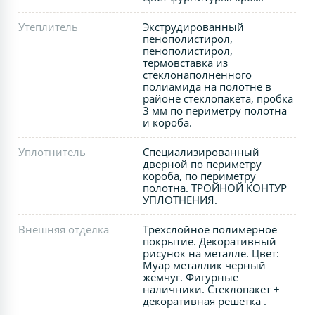
Утеплитель
Экструдированный
пенополистирол,
пенополистирол,
термовставка из
стеклонаполненного
полиамида на полотне в
районе стеклопакета, пробка
3 мм по периметру полотна
и короба.
Уплотнитель
Специализированный
дверной по периметру
короба, по периметру
полотна. ТРОЙНОЙ КОНТУР
УПЛОТНЕНИЯ.
Внешняя отделка
Трехслойное полимерное
покрытие. Декоративный
рисунок на металле. Цвет:
Муар металлик черный
жемчуг. Фигурные
наличники. Стеклопакет +
декоративная решетка .