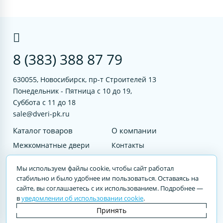
8 (383) 388 87 79
630055, Новосибирск, пр-т Строителей 13
Понедельник - Пятница с 10 до 19,
Суббота с 11 до 18
sale@dveri-pk.ru
Каталог товаров
О компании
Межкомнатные двери
Контакты
Фурнитура
Документы
Мы используем файлы cookie, чтобы сайт работал
Входные двери
стабильно и было удобнее им пользоваться. Оставаясь на
сайте, вы соглашаетесь с их использованием. Подробнее —
Услуги
в
уведомлении об использовании cookie
.
© 2023 DVERI-PK.RU Авторские права защищены. Полное или частичное
Принять
воспроизведение материалов cайта без письменного разрешения —
запрещено.