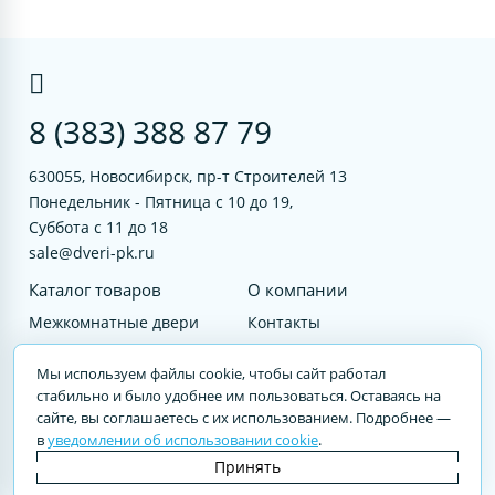
8 (383) 388 87 79
630055, Новосибирск, пр-т Строителей 13
Понедельник - Пятница с 10 до 19,
Суббота с 11 до 18
sale@dveri-pk.ru
Каталог товаров
О компании
Межкомнатные двери
Контакты
Фурнитура
Документы
Мы используем файлы cookie, чтобы сайт работал
Входные двери
стабильно и было удобнее им пользоваться. Оставаясь на
сайте, вы соглашаетесь с их использованием. Подробнее —
Услуги
в
уведомлении об использовании cookie
.
© 2023 DVERI-PK.RU Авторские права защищены. Полное или частичное
Принять
воспроизведение материалов cайта без письменного разрешения —
запрещено.