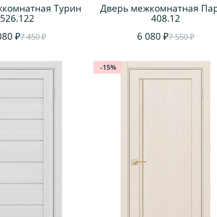
жкомнатная Турин
Дверь межкомнатная Па
526.122
408.12
080 ₽
6 080 ₽
7 450 ₽
7 550 ₽
-15%