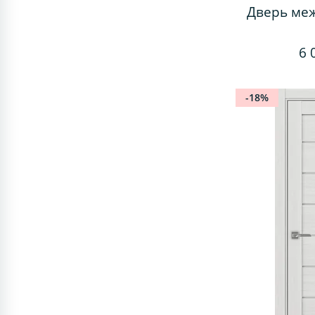
Дверь ме
6 
-18%