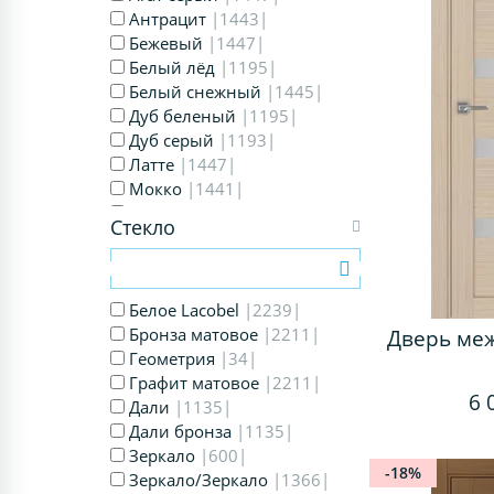
Антрацит
|1443|
Бежевый
|1447|
Белый лёд
|1195|
Белый снежный
|1445|
Дуб беленый
|1195|
Дуб серый
|1193|
Латте
|1447|
Мокко
|1441|
Орех
|1367|
Стекло
Пепельный
|1442|
Серый
|1447|
Ясень перламутровый
|1195|
Белое Lacobel
|2239|
Ясень светлый
Бронза матовое
|1366|
|2211|
Дверь ме
Ясень серебристый
Геометрия
|34|
|1195|
Ясень тёмный
Графит матовое
|1361|
|2211|
6 
Дали
|1135|
Дали бронза
|1135|
Зеркало
|600|
-18%
Зеркало/Зеркало
|1366|