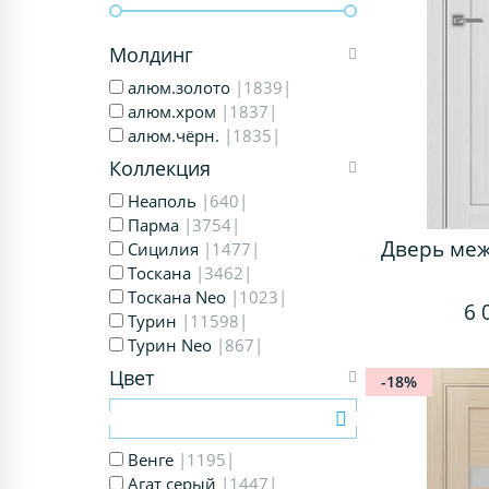
Молдинг
алюм.золото
|1839|
алюм.хром
|1837|
алюм.чёрн.
|1835|
Коллекция
Неаполь
|640|
Парма
|3754|
Дверь ме
Сицилия
|1477|
Тоскана
|3462|
Тоскана Neo
|1023|
6 
Турин
|11598|
Турин Neo
|867|
Цвет
-18%
Венге
|1195|
Агат серый
|1447|