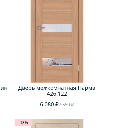
рин
Дверь межкомнатная Парма
426.122
6 080 ₽
7 550 ₽
-18%