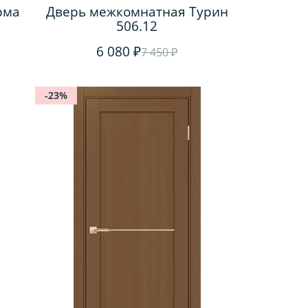
рма
Дверь межкомнатная Турин
506.12
6 080 ₽
7 450 ₽
-23%