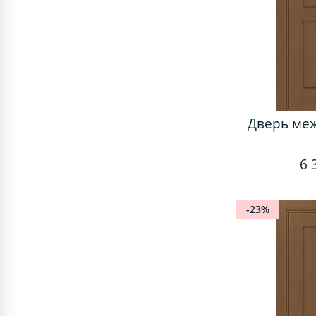
Дверь ме
6 
-23%