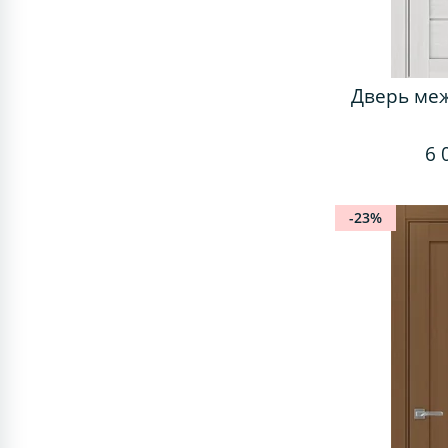
Дверь ме
6 
-23%