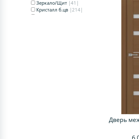
Зеркало/Щит
|41|
Кристалл б.цв
|214|
Мателюкс
|2210|
Мору
|964|
ОФ МДФ
|102|
ОФ1 20мм
|34|
ОФ1 32мм
|32|
ОФ1 МДФ
|85|
ОФ3 32мм
|34|
ОФ3 МДФ
|101|
ОФ5 МДФ
|55|
Прозрачное
|2207|
Пунта
|1133|
Пунта бронза
|1131|
Стекло Линии
|85|
Тюльпан_421
|17|
Черное Lacobel
|2241|
Щит МДФ
|1204|
Дверь ме
6 