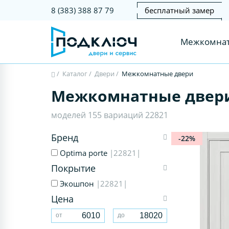
бесплатный замер
8 (383) 388 87 79
Межкомнат
/
Каталог
/
Двери
/
Межкомнатные двери
Межкомнатные двер
моделей 155 вариаций 22821
Бренд
-22%
Optima porte
|22821|
Покрытие
Экошпон
|22821|
Цена
от
до