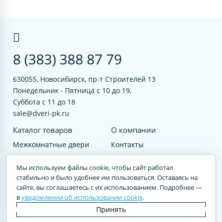
8 (383) 388 87 79
630055, Новосибирск, пр-т Строителей 13
Понедельник - Пятница с 10 до 19,
Суббота с 11 до 18
sale@dveri-pk.ru
Каталог товаров
О компании
Межкомнатные двери
Контакты
Фурнитура
Документы
Мы используем файлы cookie, чтобы сайт работал
Входные двери
стабильно и было удобнее им пользоваться. Оставаясь на
сайте, вы соглашаетесь с их использованием. Подробнее —
Услуги
в
уведомлении об использовании cookie
.
© 2023 DVERI-PK.RU Авторские права защищены. Полное или частичное
Принять
воспроизведение материалов cайта без письменного разрешения —
запрещено.