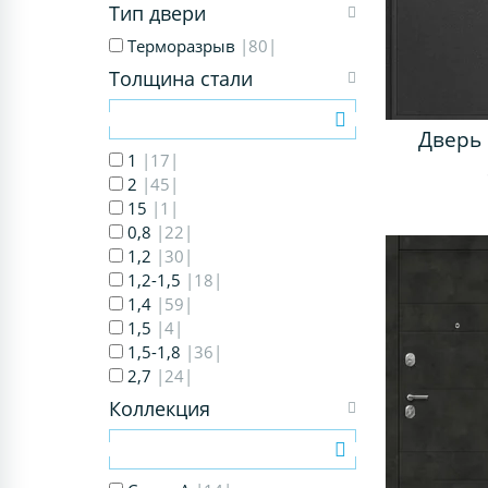
Тип двери
Терморазрыв
|80|
Толщина стали
Дверь 
1
|17|
2
|45|
15
|1|
0,8
|22|
1,2
|30|
1,2-1,5
|18|
1,4
|59|
1,5
|4|
1,5-1,8
|36|
2,7
|24|
Коллекция