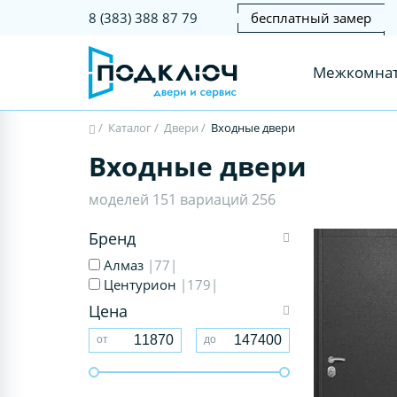
бесплатный замер
8 (383) 388 87 79
Межкомнат
/
Каталог
/
Двери
/
Входные двери
Входные двери
моделей 151 вариаций 256
Бренд
Алмаз
|77|
Центурион
|179|
Цена
от
до