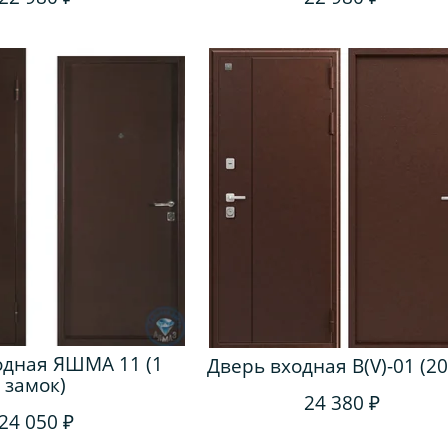
одная ЯШМА 11 (1
Дверь входная В(V)-01 (20
замок)
24 380 ₽
24 050 ₽