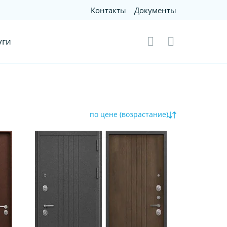
Контакты
Документы
уги
по цене (возрастание)