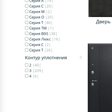
Серия A
|14|
Серия C
|20|
Серия M
|2|
Серия O
|20|
Дверь 
Серия T
|40|
Серия TM
|1|
Серия В(V)
|38|
Серия Люкс
|16|
Серия С
|2|
Серия Т
|26|
Контур уплотнения
2
|40|
3
|209|
4
|6|