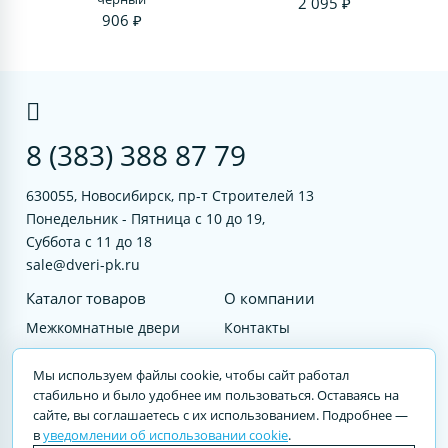
2 095 ₽
906 ₽
8 (383) 388 87 79
630055, Новосибирск, пр-т Строителей 13
Понедельник - Пятница с 10 до 19,
Суббота с 11 до 18
sale@dveri-pk.ru
Каталог товаров
О компании
Межкомнатные двери
Контакты
Фурнитура
Документы
Мы используем файлы cookie, чтобы сайт работал
Входные двери
стабильно и было удобнее им пользоваться. Оставаясь на
сайте, вы соглашаетесь с их использованием. Подробнее —
Услуги
в
уведомлении об использовании cookie
.
© 2023 DVERI-PK.RU Авторские права защищены. Полное или частичное