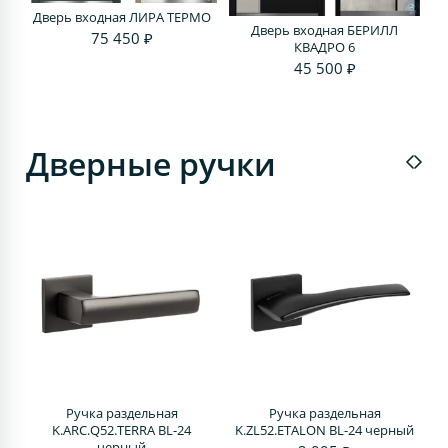
Дверь входная ЛИРА ТЕРМО
Дверь входная БЕРИЛЛ
75 450 ₽
КВАДРО 6
45 500 ₽
Дверные ручки
Ручка раздельная
Ручка раздельная
4
K.ARC.Q52.TERRA BL-24
K.ZL52.ETALON BL-24 черный
черный