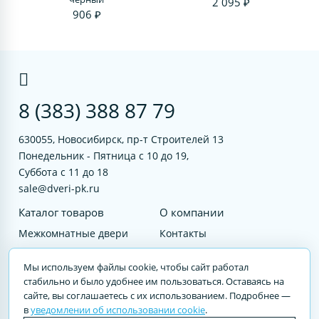
2 095 ₽
906 ₽
8 (383) 388 87 79
630055, Новосибирск, пр-т Строителей 13
Понедельник - Пятница с 10 до 19,
Суббота с 11 до 18
sale@dveri-pk.ru
Каталог товаров
О компании
Межкомнатные двери
Контакты
Фурнитура
Документы
Мы используем файлы cookie, чтобы сайт работал
Входные двери
стабильно и было удобнее им пользоваться. Оставаясь на
сайте, вы соглашаетесь с их использованием. Подробнее —
Услуги
в
уведомлении об использовании cookie
.
© 2023 DVERI-PK.RU Авторские права защищены. Полное или частичное