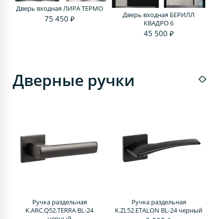
Дверь входная ЛИРА ТЕРМО
Дверь входная БЕРИЛЛ
75 450 ₽
КВАДРО 6
45 500 ₽
Дверные ручки
Ручка раздельная
Ручка раздельная
4
K.ARC.Q52.TERRA BL-24
K.ZL52.ETALON BL-24 черный
черный