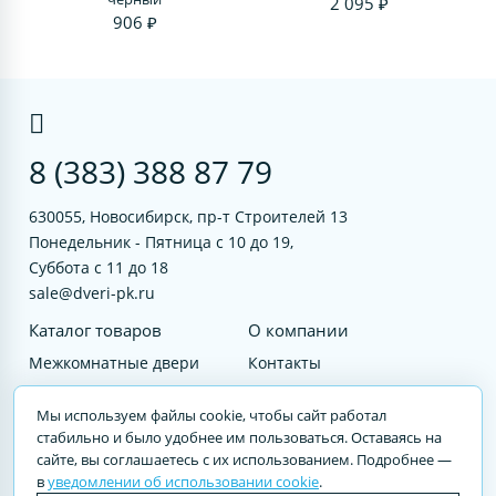
2 095 ₽
906 ₽
8 (383) 388 87 79
630055, Новосибирск, пр-т Строителей 13
Понедельник - Пятница с 10 до 19,
Суббота с 11 до 18
sale@dveri-pk.ru
Каталог товаров
О компании
Межкомнатные двери
Контакты
Фурнитура
Документы
Мы используем файлы cookie, чтобы сайт работал
Входные двери
стабильно и было удобнее им пользоваться. Оставаясь на
сайте, вы соглашаетесь с их использованием. Подробнее —
Услуги
в
уведомлении об использовании cookie
.
© 2023 DVERI-PK.RU Авторские права защищены. Полное или частичное