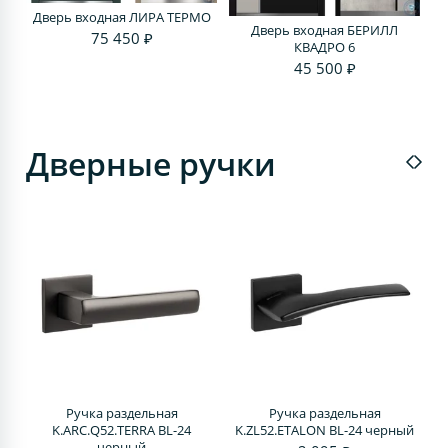
Дверь входная ЛИРА ТЕРМО
Дверь входная БЕРИЛЛ
75 450 ₽
КВАДРО 6
45 500 ₽
Дверные ручки
Ручка раздельная
Ручка раздельная
4
K.ARC.Q52.TERRA BL-24
K.ZL52.ETALON BL-24 черный
черный