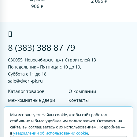
2 095 ₽
906 ₽
8 (383) 388 87 79
630055, Новосибирск, пр-т Строителей 13
Понедельник - Пятница с 10 до 19,
Суббота с 11 до 18
sale@dveri-pk.ru
Каталог товаров
О компании
Межкомнатные двери
Контакты
Фурнитура
Документы
Мы используем файлы cookie, чтобы сайт работал
Входные двери
стабильно и было удобнее им пользоваться. Оставаясь на
сайте, вы соглашаетесь с их использованием. Подробнее —
Услуги
в
уведомлении об использовании cookie
.
© 2023 DVERI-PK.RU Авторские права защищены. Полное или частичное