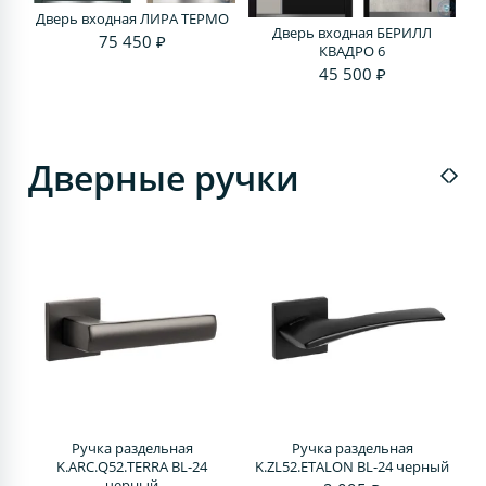
Дверь входная ЛИРА ТЕРМО
Дверь входная БЕРИЛЛ
75 450 ₽
КВАДРО 6
45 500 ₽
Дверные ручки
Ручка раздельная
Ручка раздельная
4
K.ARC.Q52.TERRA BL-24
K.ZL52.ETALON BL-24 черный
черный