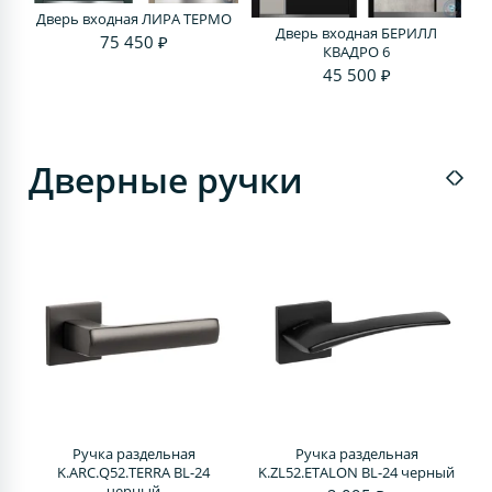
Дверь входная ЛИРА ТЕРМО
Дверь входная БЕРИЛЛ
75 450 ₽
КВАДРО 6
45 500 ₽
Дверные ручки
Ручка раздельная
Ручка раздельная
4
K.ARC.Q52.TERRA BL-24
K.ZL52.ETALON BL-24 черный
черный