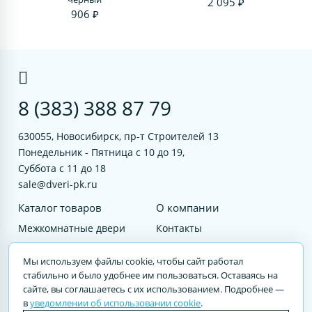
2 095 ₽
906 ₽
8 (383) 388 87 79
630055, Новосибирск, пр-т Строителей 13
Понедельник - Пятница с 10 до 19,
Суббота с 11 до 18
sale@dveri-pk.ru
Каталог товаров
О компании
Межкомнатные двери
Контакты
Фурнитура
Документы
Мы используем файлы cookie, чтобы сайт работал
Входные двери
стабильно и было удобнее им пользоваться. Оставаясь на
сайте, вы соглашаетесь с их использованием. Подробнее —
Услуги
в
уведомлении об использовании cookie
.
© 2023 DVERI-PK.RU Авторские права защищены. Полное или частичное