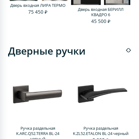
Дверь входная ЛИРА ТЕРМО
Дверь входная БЕРИЛЛ
75 450 ₽
КВАДРО 6
45 500 ₽
Дверные ручки
Ручка раздельная
Ручка раздельная
4
K.ARC.Q52.TERRA BL-24
K.ZL52.ETALON BL-24 черный
черный