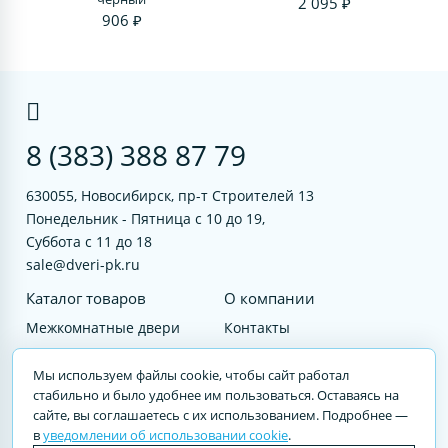
2 095 ₽
906 ₽
8 (383) 388 87 79
630055, Новосибирск, пр-т Строителей 13
Понедельник - Пятница с 10 до 19,
Суббота с 11 до 18
sale@dveri-pk.ru
Каталог товаров
О компании
Межкомнатные двери
Контакты
Фурнитура
Документы
Мы используем файлы cookie, чтобы сайт работал
Входные двери
стабильно и было удобнее им пользоваться. Оставаясь на
сайте, вы соглашаетесь с их использованием. Подробнее —
Услуги
в
уведомлении об использовании cookie
.
© 2023 DVERI-PK.RU Авторские права защищены. Полное или частичное