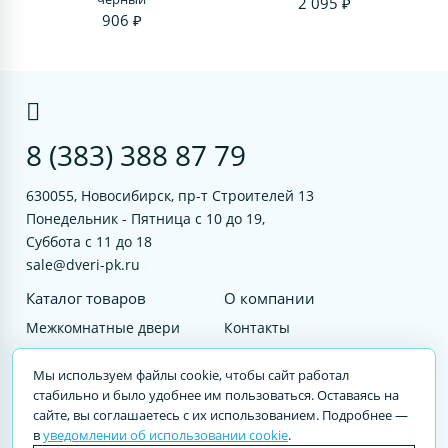
2 095 ₽
906 ₽
8 (383) 388 87 79
630055, Новосибирск, пр-т Строителей 13
Понедельник - Пятница с 10 до 19,
Суббота с 11 до 18
sale@dveri-pk.ru
Каталог товаров
О компании
Межкомнатные двери
Контакты
Фурнитура
Документы
Мы используем файлы cookie, чтобы сайт работал
Входные двери
стабильно и было удобнее им пользоваться. Оставаясь на
сайте, вы соглашаетесь с их использованием. Подробнее —
Услуги
в
уведомлении об использовании cookie
.
© 2023 DVERI-PK.RU Авторские права защищены. Полное или частичное