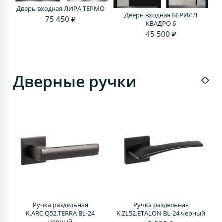
Дверь входная ЛИРА ТЕРМО
Дверь входная БЕРИЛЛ
75 450 ₽
КВАДРО 6
45 500 ₽
Дверные ручки
Ручка раздельная
Ручка раздельная
4
K.ARC.Q52.TERRA BL-24
K.ZL52.ETALON BL-24 черный
черный