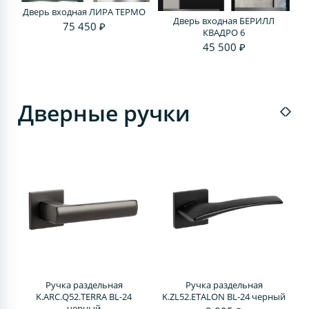
Дверь входная ЛИРА ТЕРМО
Дверь входная БЕРИЛЛ
75 450 ₽
КВАДРО 6
45 500 ₽
Дверные ручки
Ручка раздельная
Ручка раздельная
4
K.ARC.Q52.TERRA BL-24
K.ZL52.ETALON BL-24 черный
черный