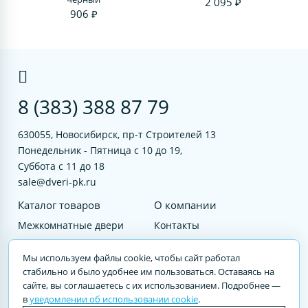
2 095 ₽
906 ₽
8 (383) 388 87 79
630055, Новосибирск, пр-т Строителей 13
Понедельник - Пятница с 10 до 19,
Суббота с 11 до 18
sale@dveri-pk.ru
Каталог товаров
О компании
Межкомнатные двери
Контакты
Фурнитура
Документы
Мы используем файлы cookie, чтобы сайт работал
Входные двери
стабильно и было удобнее им пользоваться. Оставаясь на
сайте, вы соглашаетесь с их использованием. Подробнее —
Услуги
в
уведомлении об использовании cookie
.
© 2023 DVERI-PK.RU Авторские права защищены. Полное или частичное