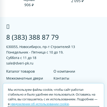
2 095 ₽
906 ₽
8 (383) 388 87 79
630055, Новосибирск, пр-т Строителей 13
Понедельник - Пятница с 10 до 19,
Суббота с 11 до 18
sale@dveri-pk.ru
Каталог товаров
О компании
Межкомнатные двери
Контакты
Фурнитура
Документы
Мы используем файлы cookie, чтобы сайт работал
Входные двери
стабильно и было удобнее им пользоваться. Оставаясь на
сайте, вы соглашаетесь с их использованием. Подробнее —
Услуги
в
уведомлении об использовании cookie
.
© 2023 DVERI-PK.RU Авторские права защищены. Полное или частичное