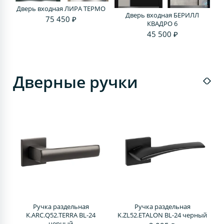
Дверь входная ЛИРА ТЕРМО
Дверь входная БЕРИЛЛ
75 450 ₽
КВАДРО 6
45 500 ₽
Дверные ручки
Ручка раздельная
Ручка раздельная
4
K.ARC.Q52.TERRA BL-24
K.ZL52.ETALON BL-24 черный
черный