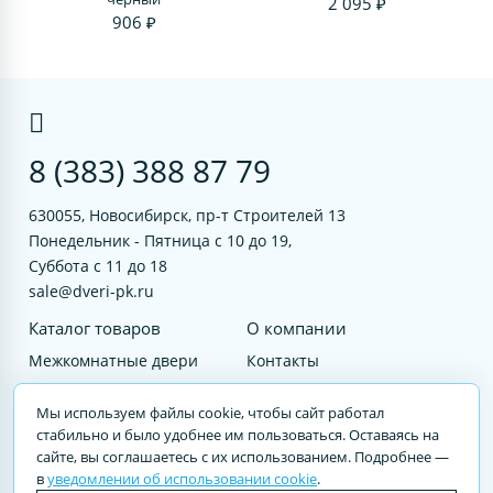
2 095 ₽
906 ₽
8 (383) 388 87 79
630055, Новосибирск, пр-т Строителей 13
Понедельник - Пятница с 10 до 19,
Суббота с 11 до 18
sale@dveri-pk.ru
Каталог товаров
О компании
Межкомнатные двери
Контакты
Фурнитура
Документы
Мы используем файлы cookie, чтобы сайт работал
Входные двери
стабильно и было удобнее им пользоваться. Оставаясь на
сайте, вы соглашаетесь с их использованием. Подробнее —
Услуги
в
уведомлении об использовании cookie
.
© 2023 DVERI-PK.RU Авторские права защищены. Полное или частичное