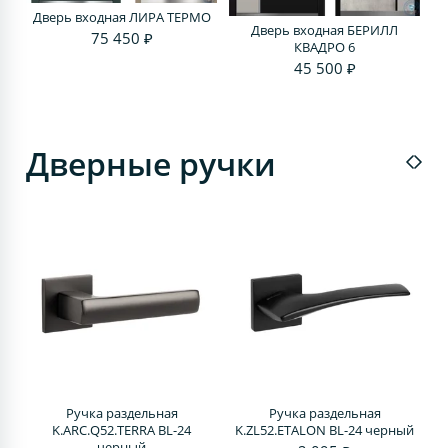
Дверь входная ЛИРА ТЕРМО
Дверь входная БЕРИЛЛ
75 450 ₽
КВАДРО 6
45 500 ₽
Дверные ручки
Ручка раздельная
Ручка раздельная
4
K.ARC.Q52.TERRA BL-24
K.ZL52.ETALON BL-24 черный
черный