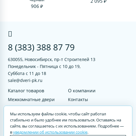
2 095 ₽
906 ₽
8 (383) 388 87 79
630055, Новосибирск, пр-т Строителей 13
Понедельник - Пятница с 10 до 19,
Суббота с 11 до 18
sale@dveri-pk.ru
Каталог товаров
О компании
Межкомнатные двери
Контакты
Фурнитура
Документы
Мы используем файлы cookie, чтобы сайт работал
Входные двери
стабильно и было удобнее им пользоваться. Оставаясь на
сайте, вы соглашаетесь с их использованием. Подробнее —
Услуги
в
уведомлении об использовании cookie
.
© 2023 DVERI-PK.RU Авторские права защищены. Полное или частичное